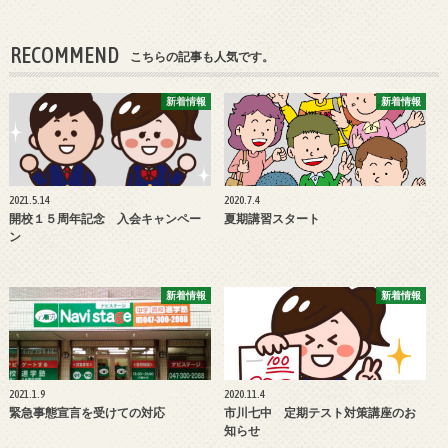
RECOMMEND
こちらの記事も人気です。
新着情報
新着情報
2021.5.14
2020.7.4
開校１５周年記念 入会キャンペー
夏期講習スタート
ン
新着情報
新着情報
2021.1.9
2020.11.4
緊急事態宣言を受けての対応
市川七中 定期テスト対策講座のお
知らせ