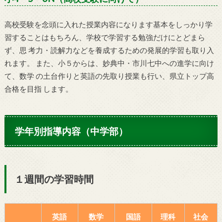
高校受験を念頭に入れた授業内容になります基本をしっかり学
習することはもちろん、学校で学習する勉強だけにとどまら
ず、思 考力・読解力などを養成するための発展的学習も取り入
れます。 また、小５からは、妙典中・市川七中への進学に向け
て、数学 の土台作りと英語の先取り授業も行い、県立トップ高
合格を目指 します。
学年別指導内容（中学部）
１週間の学習時間
英語
数学
国語
理科
社会