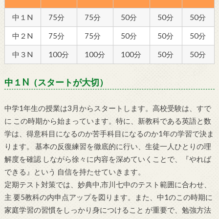
中１N
75分
75分
50分
50分
50分
中２N
75分
75分
50分
50分
50分
中３N
100分
100分
100分
50分
50分
中１N（スタートが大切）
中学1年生の授業は3月からスタートします。高校受験は、すで
に この時期から始まっています。特に、新教科である英語と数
学は、得意科目になるのか苦手科目になるのか1年の学習で決ま
ります。 基本の反復練習を徹底的に行い、生徒一人ひとりの理
解度を確認 しながら徐々に内容を深めていくことで、『やれば
できる』という 自信を持たせていきます。
定期テスト対策では、妙典中,市川七中のテスト範囲に合わせ、
主 要5教科の内申点アップを図ります。また、中1のこの時期に
家庭学習の習慣をしっかり身につけること が重要で、勉強方法