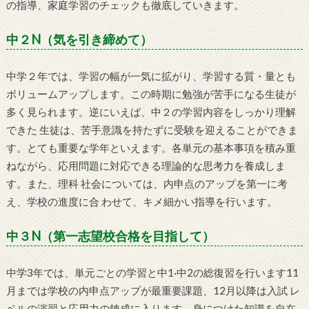
の指導、家庭学習のチェックも徹底していきます。
中２N（気を引き締めて）
中学２年では、学習の幅が一気に拡がり、学習する質・量とも
ボリュームアップします。この時期に勉強が苦手になる生徒が
多く見られます。逆にいえば、中２の学習内容をしっかり理解
できた 生徒は、苦手意識を持たずに受験を迎えることができま
す。とても重要な学年といえます。各単元の基本事項を積み重
ねながら、応用問題に対応できる理論的な思考力を養成しま
す。また、理科 社会については、内申点のアップを第一に考
え、学校の進度に合 わせて、キメ細かい指導を行います。
中３N（第一志望校合格を目指して）
中学3年では、単元ごとの学習と中1·中2の総復習を行います11
月までは学校の内申点アップが最重要課題、12月以降は入試 レ
ベルの演習と応用力の錬成に入ります。身につけた知識を自在