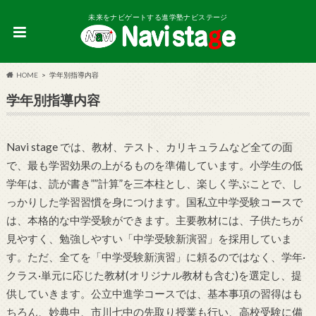
未来をナビゲートする進学塾ナビステージ
HOME
学年別指導内容
学年別指導内容
Navi stage では、教材、テスト、カリキュラムなど全ての面
で、最も学習効果の上がるものを準備しています。小学生の低
学年は、読が書き””計算”を三本柱とし、楽しく学ぶことで、し
っかりした学習習慣を身につけます。国私立中学受験コースで
は、本格的な中学受験ができます。主要教材には、子供たちが
見やすく、勉強しやすい「中学受験新演習」を採用していま
す。ただ、全てを「中学受験新演習」に頼るのではなく、学年·
クラス·単元に応じた教材(オリジナル教材も含む)を選定し、提
供していきます。公立中進学コースでは、基本事項の習得はも
ちろん、妙典中、市川七中の先取り授業も行い、高校受験に備