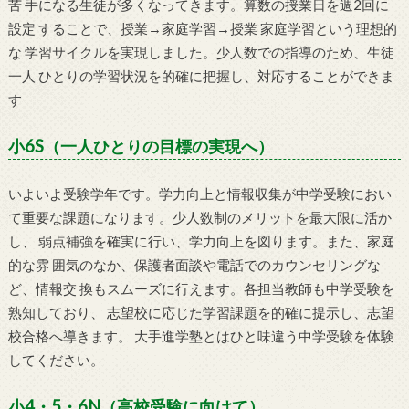
苦 手になる生徒が多くなってきます。算数の授業日を週2回に
設定 することで、授業→家庭学習→授業 家庭学習という理想的
な 学習サイクルを実現しました。少人数での指導のため、生徒
一人 ひとりの学習状況を的確に把握し、対応することができま
す
小6S（一人ひとりの目標の実現へ）
いよいよ受験学年です。学力向上と情報収集が中学受験におい
て重要な課題になります。少人数制のメリットを最大限に活か
し、 弱点補強を確実に行い、学力向上を図ります。また、家庭
的な雰 囲気のなか、保護者面談や電話でのカウンセリングな
ど、情報交 換もスムーズに行えます。各担当教師も中学受験を
熟知しており、 志望校に応じた学習課題を的確に提示し、志望
校合格へ導きます。 大手進学塾とはひと味違う中学受験を体験
してください。
小4・5・6N（高校受験に向けて）