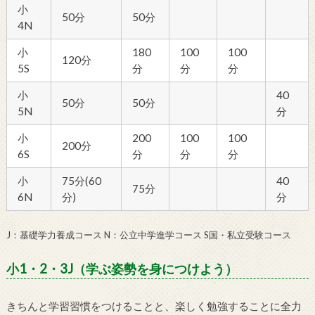
小
50分
50分
4N
小
180
100
100
120分
5S
分
分
分
小
40
50分
50分
5N
分
小
200
100
100
200分
6S
分
分
分
小
75分(60
40
75分
6N
分)
分
J：基礎学力養成コース N：公立中学進学コース S国・私立受験コース
小1・2・3J（学ぶ姿勢を身につけよう）
きちんと学習習慣をつけることと、楽しく勉強することに全力