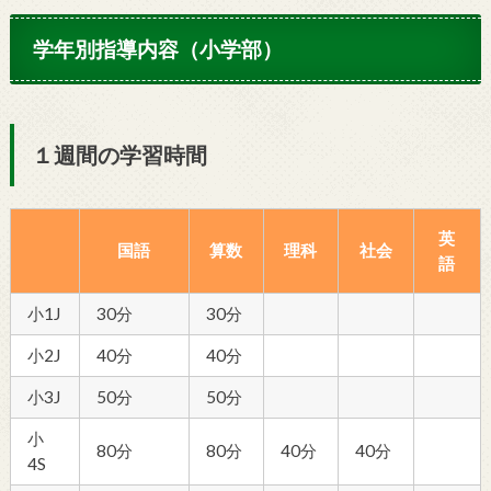
学年別指導内容（小学部）
１週間の学習時間
英
国語
算数
理科
社会
語
小1J
30分
30分
小2J
40分
40分
小3J
50分
50分
小
80分
80分
40分
40分
4S