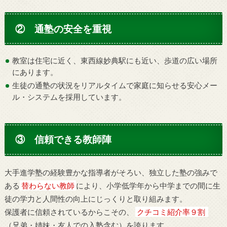
② 通塾の安全を重視
教室は住宅に近く、東西線妙典駅にも近い、歩道の広い場所
にあります。
生徒の通塾の状況をリアルタイムで家庭に知らせる安心メー
ル・システムを採用しています。
③ 信頼できる教師陣
大手進学塾の経験豊かな指導者がそろい、独立した塾の強みで
ある
替わらない教師
により、小学低学年から中学までの間に生
徒の学力と人間性の向上にじっくりと取り組みます。
保護者に信頼されているからこその、
クチコミ紹介率９割
（兄弟・姉妹・友人での入塾含む）を誇ります。