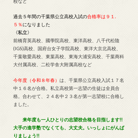
校など
過去５年間の千葉県公立高校入試の
合格率は９１.
５％
になりました
〈私立〉
前橋育英高校、國學院高校、東洋高校、八千代松陰
(IGS)高校、国府台女子学院高校、東洋大京北高校、
千葉敬愛高校、東葉高校、東海大浦安高校、千葉商科
大付属高校、二松学舎大附属高校など
今年度（令和８年春）
は、千葉県公立高校入試１７名
中１６名が合格。私立高校第一志望の生徒は全員合
格。合わせて、２４名中２３名が第一志望校に合格し
ました。
来年度も一人ひとりの志望校合格を目指します!!
大手の進学塾でなくても、大丈夫。いっしょにがんば
りましょう!!