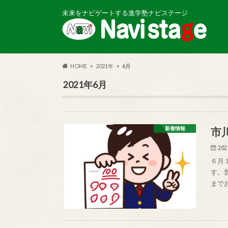
未来をナビゲートする進学塾ナビステージ
HOME
2021年
6月
2021年6月
市
新着情報
202
６月
す。
まで