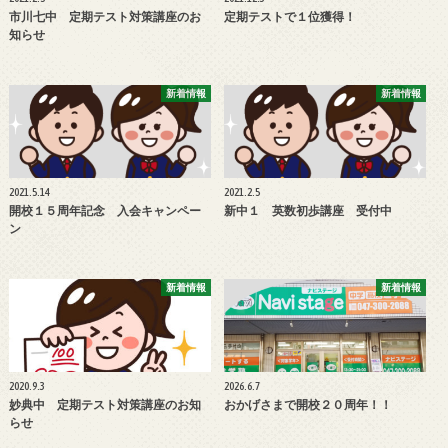
市川七中 定期テスト対策講座のお
定期テストで１位獲得！
知らせ
新着情報
新着情報
2021.5.14
2021.2.5
開校１５周年記念 入会キャンペー
新中１ 英数初歩講座 受付中
ン
新着情報
新着情報
2020.9.3
2026.6.7
妙典中 定期テスト対策講座のお知
おかげさまで開校２０周年！！
らせ