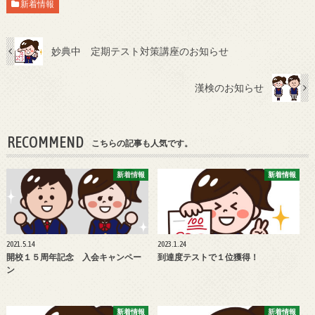
新着情報
妙典中 定期テスト対策講座のお知らせ
漢検のお知らせ
RECOMMEND
こちらの記事も人気です。
新着情報
新着情報
2021.5.14
2023.1.24
開校１５周年記念 入会キャンペー
到達度テストで１位獲得！
ン
新着情報
新着情報